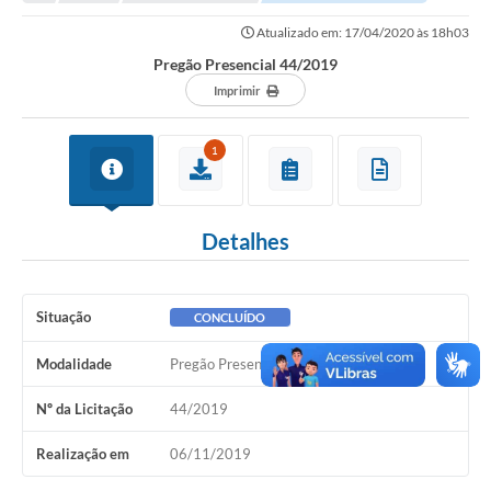
Transparência
Atualizado em: 17/04/2020 às 18h03
Turismo
Pregão Presencial 44/2019
SIC
Imprimir
Ouvidoria
1
Coronavírus
Serviços Online
Detalhes
Legislação
A Prefeitura
Situação
CONCLUÍDO
Secretaria de Saúde (Relações ESF)
Modalidade
Pregão Presencial
Plano Municipal de Saúde
Nº da Licitação
44/2019
ISS Online (Gerar Senha de Acesso / Acesso ao Sistema)
Realização em
06/11/2019
Galeria de Fotos