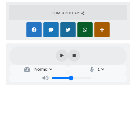
Audiências Públicas
COMPARTILHAR
Cemitérios
Carta de Serviços
Arquivos para Download
Galeria de Vídeos
Projetos
Participe mais
Contas Públicas
Editais
Telefones Úteis
Jornal