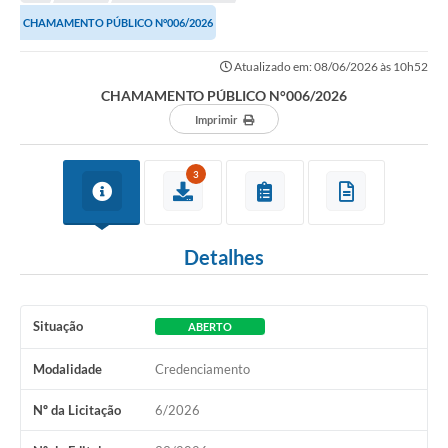
Transparência
CHAMAMENTO PÚBLICO N°006/2026
Turismo
Atualizado em: 08/06/2026 às 10h52
SIC
CHAMAMENTO PÚBLICO N°006/2026
Ouvidoria
Imprimir
Coronavírus
3
Serviços Online
Legislação
Detalhes
A Prefeitura
Secretaria de Saúde (Relações ESF)
Situação
ABERTO
Plano Municipal de Saúde
Modalidade
Credenciamento
ISS Online (Gerar Senha de Acesso / Acesso ao Sistema)
Nº da Licitação
6/2026
Galeria de Fotos