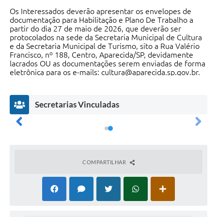
Agenda
Os Interessados deverão apresentar os envelopes de
documentação para Habilitação e Plano De Trabalho a
Diário Oficial
partir do dia 27 de maio de 2026, que deverão ser
protocolados na sede da Secretaria Municipal de Cultura
Notícias
e da Secretaria Municipal de Turismo, sito a Rua Valério
Francisco, nº 188, Centro, Aparecida/SP, devidamente
Contato
lacrados OU as documentações serem enviadas de forma
eletrônica para os e-mails: cultura@aparecida.sp.gov.br.
FAQ
Secretarias Vinculadas
COMPARTILHAR