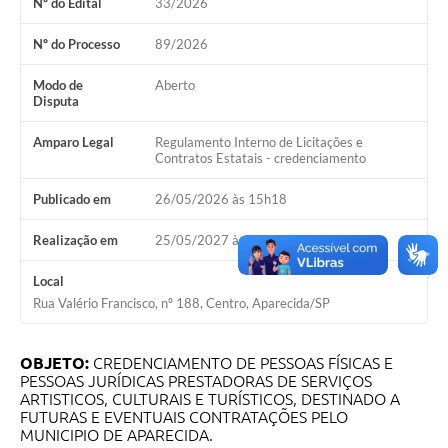
Nº do Edital
33/2026
Audiências Públicas
Nº do Processo
89/2026
Cemitérios
Modo de
Aberto
Disputa
Carta de Serviços
Arquivos para Download
Amparo Legal
Regulamento Interno de Licitações e
Contratos Estatais - credenciamento
Galeria de Vídeos
Publicado em
26/05/2026 às 15h18
Projetos
Realização em
25/05/2027 às 17h00
Participe mais
Local
Contas Públicas
Rua Valério Francisco, nº 188, Centro, Aparecida/SP
Editais
OBJETO:
CREDENCIAMENTO DE PESSOAS FÍSICAS E
Telefones Úteis
PESSOAS JURÍDICAS PRESTADORAS DE SERVIÇOS
ARTISTICOS, CULTURAIS E TURÍSTICOS, DESTINADO A
Jornal
FUTURAS E EVENTUAIS CONTRATAÇÕES PELO
MUNICIPIO DE APARECIDA.