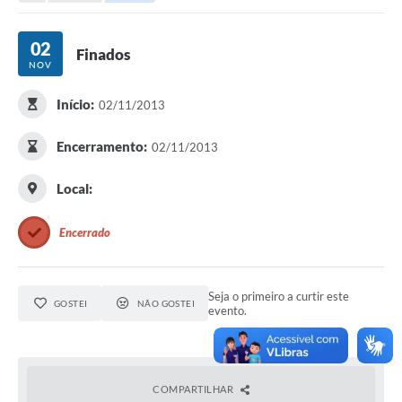
Transparência
Turismo
02
Finados
NOV
SIC
Início:
02/11/2013
Ouvidoria
Coronavírus
Encerramento:
02/11/2013
Serviços Online
Local:
Legislação
Encerrado
A Prefeitura
Secretaria de Saúde (Relações ESF)
Seja o primeiro a curtir este
GOSTEI
NÃO GOSTEI
evento.
Plano Municipal de Saúde
ISS Online (Gerar Senha de Acesso / Acesso ao Sistema)
Galeria de Fotos
COMPARTILHAR