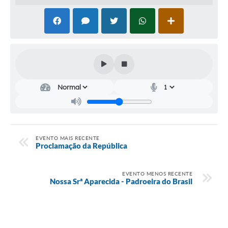
Audiências Públicas
Cemitérios
Carta de Serviços
Arquivos para Download
Galeria de Vídeos
Projetos
Participe mais
EVENTO MAIS RECENTE
Proclamação da República
Contas Públicas
Editais
EVENTO MENOS RECENTE
Nossa Srª Aparecida - Padroeira do Brasil
Telefones Úteis
Jornal