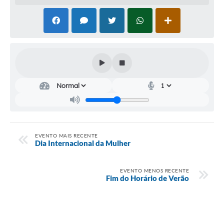
Audiências Públicas
Cemitérios
Carta de Serviços
Arquivos para Download
Galeria de Vídeos
Projetos
Participe mais
EVENTO MAIS RECENTE
Dia Internacional da Mulher
Contas Públicas
Editais
EVENTO MENOS RECENTE
Fim do Horário de Verão
Telefones Úteis
Jornal