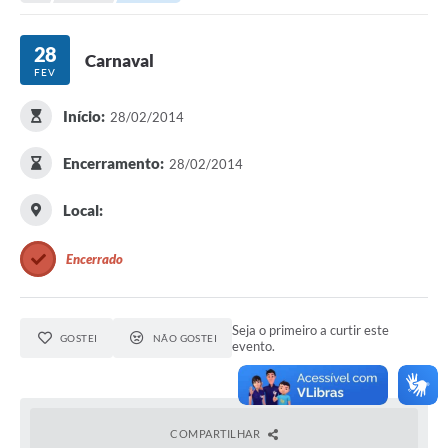
Transparência
Turismo
28
Carnaval
FEV
SIC
Início:
28/02/2014
Ouvidoria
Coronavírus
Encerramento:
28/02/2014
Serviços Online
Local:
Legislação
Encerrado
A Prefeitura
Secretaria de Saúde (Relações ESF)
Seja o primeiro a curtir este
GOSTEI
NÃO GOSTEI
evento.
Plano Municipal de Saúde
ISS Online (Gerar Senha de Acesso / Acesso ao Sistema)
Galeria de Fotos
COMPARTILHAR