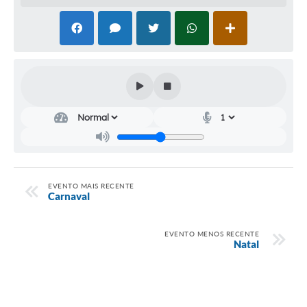
Audiências Públicas
Cemitérios
Carta de Serviços
Arquivos para Download
Galeria de Vídeos
Projetos
Participe mais
EVENTO MAIS RECENTE
Carnaval
Contas Públicas
Editais
EVENTO MENOS RECENTE
Natal
Telefones Úteis
Jornal