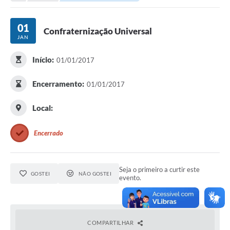
Transparência
Turismo
01
Confraternização Universal
JAN
SIC
Início:
01/01/2017
Ouvidoria
Coronavírus
Encerramento:
01/01/2017
Serviços Online
Local:
Legislação
Encerrado
A Prefeitura
Secretaria de Saúde (Relações ESF)
Seja o primeiro a curtir este
GOSTEI
NÃO GOSTEI
evento.
Plano Municipal de Saúde
ISS Online (Gerar Senha de Acesso / Acesso ao Sistema)
Galeria de Fotos
COMPARTILHAR