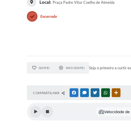
Cemitérios
Local:
Praça Padre Vitor Coelho de Almeida
Galeria de Prefeitos
Encerrado
Seja o primeiro a curtir e
GOSTEI
NÃO GOSTEI
COMPARTILHAR
FACEBOOK
MESSENGER
TWITTER
WHATSAPP
OUTRAS
Velocidade de l