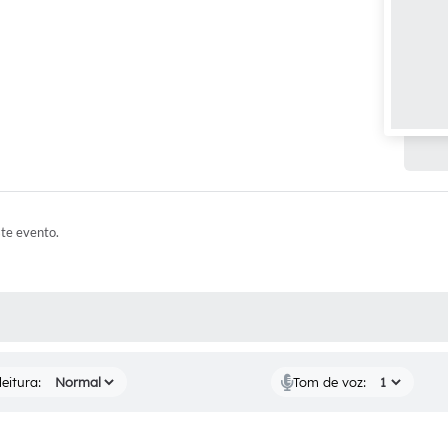
EDITAIS
Notíc
ste evento.
 MÍDIAS
eitura:
Tom de voz: