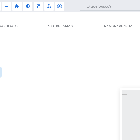
SA CIDADE
SECRETARIAS
TRANSPARÊNCIA
Licit
e Saúde (Relações
Carta de Serviços
Concu
Arquivos para Download
Selet
pal de Saúde
Galeria de Vídeos
Telef
Gerar Senha de
sso ao Sistema)
Projetos
Jorna
tos
Participe mais
Agen
úblicas
Contas Públicas
Diário