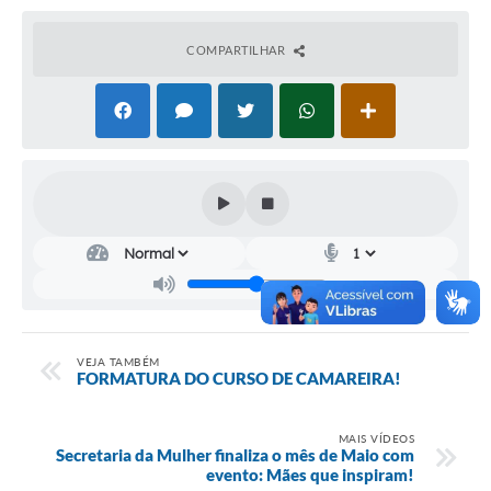
Audiências Públicas
COMPARTILHAR
Cemitérios
Carta de Serviços
Arquivos para Download
Galeria de Vídeos
Projetos
Participe mais
Contas Públicas
VEJA TAMBÉM
Editais
FORMATURA DO CURSO DE CAMAREIRA!
Telefones Úteis
MAIS VÍDEOS
Secretaria da Mulher finaliza o mês de Maio com
Jornal
evento: Mães que inspiram!