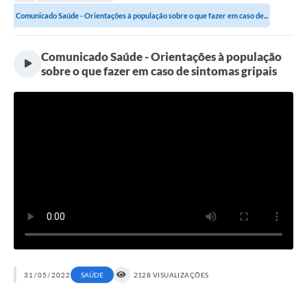
Transparência
Comunicado Saúde - Orientações à população sobre o que fazer em caso de...
Turismo
Comunicado Saúde - Orientações à população
SIC
sobre o que fazer em caso de sintomas gripais
Ouvidoria
Coronavírus
Serviços Online
Legislação
A Prefeitura
Secretaria de Saúde (Relações ESF)
Plano Municipal de Saúde
ISS Online (Gerar Senha de Acesso / Acesso ao Sistema)
31/05/2022
SAÚDE
2128 VISUALIZAÇÕES
Galeria de Fotos