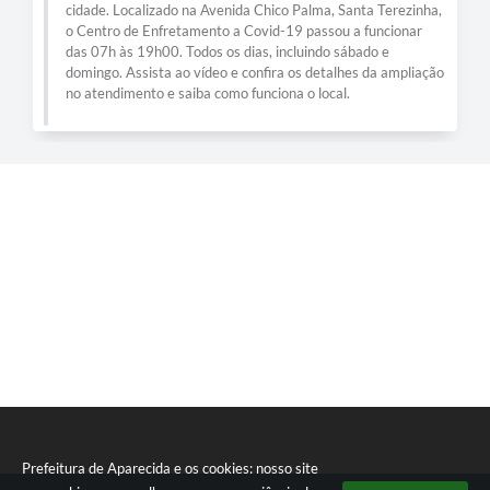
cidade. Localizado na Avenida Chico Palma, Santa Terezinha,
o Centro de Enfretamento a Covid-19 passou a funcionar
das 07h às 19h00. Todos os dias, incluindo sábado e
domingo. Assista ao vídeo e confira os detalhes da ampliação
no atendimento e saiba como funciona o local.
Prefeitura de Aparecida e os cookies: nosso site