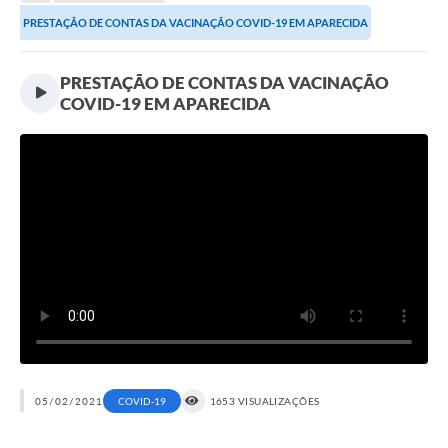
Transparência
PRESTAÇÃO DE CONTAS DA VACINAÇÃO COVID-19 EM APARECIDA
Turismo
PRESTAÇÃO DE CONTAS DA VACINAÇÃO
SIC
COVID-19 EM APARECIDA
Ouvidoria
Coronavírus
Serviços Online
Legislação
A Prefeitura
Secretaria de Saúde (Relações ESF)
Plano Municipal de Saúde
ISS Online (Gerar Senha de Acesso / Acesso ao Sistema)
05/02/2021
COVID-19
1653 VISUALIZAÇÕES
Galeria de Fotos