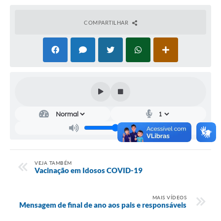
Audiências Públicas
COMPARTILHAR
Cemitérios
Carta de Serviços
Arquivos para Download
Galeria de Vídeos
Projetos
Participe mais
Contas Públicas
VEJA TAMBÉM
Editais
Vacinação em Idosos COVID-19
Telefones Úteis
MAIS VÍDEOS
Mensagem de final de ano aos pais e responsáveis
Jornal