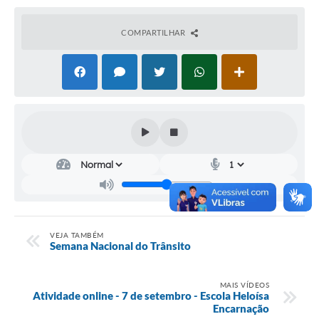
Audiências Públicas
COMPARTILHAR
Cemitérios
Carta de Serviços
Arquivos para Download
Galeria de Vídeos
Projetos
Participe mais
Contas Públicas
VEJA TAMBÉM
Editais
Semana Nacional do Trânsito
Telefones Úteis
MAIS VÍDEOS
Atividade online - 7 de setembro - Escola Heloísa
Jornal
Encarnação