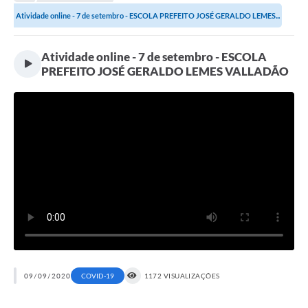
Transparência
Atividade online - 7 de setembro - ESCOLA PREFEITO JOSÉ GERALDO LEMES...
Turismo
Atividade online - 7 de setembro - ESCOLA
SIC
PREFEITO JOSÉ GERALDO LEMES VALLADÃO
Ouvidoria
Coronavírus
Serviços Online
Legislação
A Prefeitura
Secretaria de Saúde (Relações ESF)
Plano Municipal de Saúde
ISS Online (Gerar Senha de Acesso / Acesso ao Sistema)
09/09/2020
COVID-19
1172 VISUALIZAÇÕES
Galeria de Fotos