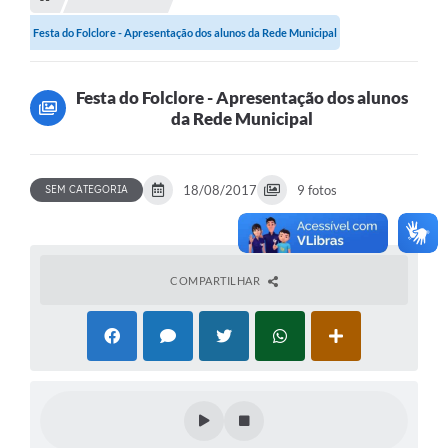
Transparência
Festa do Folclore - Apresentação dos alunos da Rede Municipal
Turismo
SIC
Festa do Folclore - Apresentação dos alunos
da Rede Municipal
Ouvidoria
Coronavírus
18/08/2017
9 fotos
SEM CATEGORIA
Serviços Online
Legislação
A Prefeitura
COMPARTILHAR
Secretaria de Saúde (Relações ESF)
Plano Municipal de Saúde
ISS Online (Gerar Senha de Acesso / Acesso ao Sistema)
Galeria de Fotos