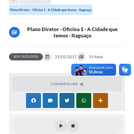
Transparência
Plano Diretor - Oficina 1 - A Cidade que temos - Itaguaçu
Turismo
SIC
Plano Diretor - Oficina 1 - A Cidade que
temos - Itaguaçu
Ouvidoria
Coronavírus
31/05/2017
19 fotos
SEM CATEGORIA
Serviços Online
Legislação
A Prefeitura
COMPARTILHAR
Secretaria de Saúde (Relações ESF)
Plano Municipal de Saúde
ISS Online (Gerar Senha de Acesso / Acesso ao Sistema)
Galeria de Fotos