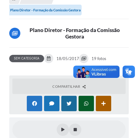
Transparência
Plano Diretor - Formação da Comissão Gestora
Turismo
SIC
Plano Diretor - Formação da Comissão
Gestora
Ouvidoria
Coronavírus
18/05/2017
19 fotos
SEM CATEGORIA
Serviços Online
Legislação
A Prefeitura
COMPARTILHAR
Secretaria de Saúde (Relações ESF)
Plano Municipal de Saúde
ISS Online (Gerar Senha de Acesso / Acesso ao Sistema)
Galeria de Fotos