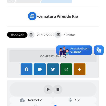
Transparência
Turismo
Formatura Pires do Rio
SIC
Ouvidoria
21/12/2022
40 fotos
EDUCAÇÃO
Coronavírus
Serviços Online
Legislação
COMPARTILHAR
A Prefeitura
Secretaria de Saúde (Relações ESF)
Plano Municipal de Saúde
ISS Online (Gerar Senha de Acesso / Acesso ao Sistema)
Galeria de Fotos