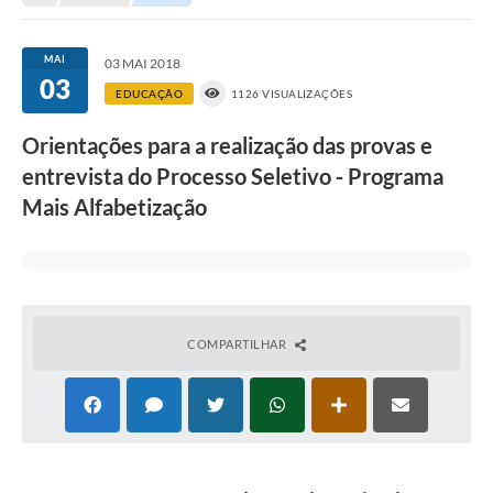
Transparência
Turismo
MAI
03 MAI 2018
03
SIC
EDUCAÇÃO
1126 VISUALIZAÇÕES
Ouvidoria
Orientações para a realização das provas e
entrevista do Processo Seletivo - Programa
Coronavírus
Mais Alfabetização
Serviços Online
Legislação
A Prefeitura
COMPARTILHAR
Secretaria de Saúde (Relações ESF)
Plano Municipal de Saúde
ISS Online (Gerar Senha de Acesso / Acesso ao Sistema)
Galeria de Fotos