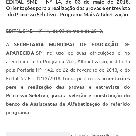
EDITAL SME - Nº 14, de 03 de maio de 2018.
Audiências Públicas
Orientações para a realização das provas e entrevista
do Processo Seletivo - Programa Mais Alfabetização
Cemitérios
EDITAL SME - Nº 14, de 03 de maio de 2018.
Carta de Serviços
Arquivos para Download
A
SECRETARIA MUNICIPAL DE EDUCAÇÃO DE
APARECIDA-SP
, no uso de suas atribuições e no
Galeria de Vídeos
atendimento do Programa Mais Alfabetização, instituído
Projetos
pela Portaria Nº. 142, de 22 de fevereiro de 2018, e do
Edital SME - N°12/2018 torna público as
orientações
Participe mais
para a realização das provas e entrevista do
Contas Públicas
Processo Seletivo, para a seleção e constituição do
Editais
banco de Assistentes de Alfabetização do referido
programa
.
Telefones Úteis
Jornal
Seja o primeiro a curtir esta