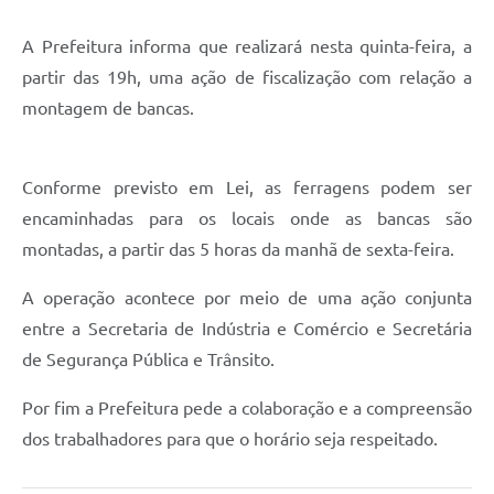
Audiências Públicas
A Prefeitura informa que realizará nesta quinta-feira, a
Cemitérios
partir das 19h, uma ação de fiscalização com relação a
montagem de bancas.
Carta de Serviços
Arquivos para Download
Conforme previsto em Lei, as ferragens podem ser
Galeria de Vídeos
encaminhadas para os locais onde as bancas são
Projetos
montadas, a partir das 5 horas da manhã de sexta-feira.
Participe mais
A operação acontece por meio de uma ação conjunta
Contas Públicas
entre a Secretaria de Indústria e Comércio e Secretária
de Segurança Pública e Trânsito.
Editais
Por fim a Prefeitura pede a colaboração e a compreensão
Telefones Úteis
dos trabalhadores para que o horário seja respeitado.
Jornal