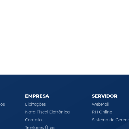
EMPRESA
SERVIDOR
los
Licitações
WebMail
Nota Fiscal Eletrônica
RH Online
Contato
Sistema de Geren
Telefones Úteis