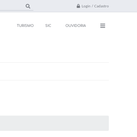
Login / Cadastro
TURISMO
SIC
OUVIDORIA
ações
Contato
rsos e Processos
FAQ
ivos
ones Úteis
l
da
 Oficial