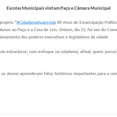
Escolas Municipais visitam Paço e Câmara Municipal
EDITAIS
Notíc
projeto “
#CidadaniaAparecida
90 Anos de Emancipação Político 
alunos ao Paço e a Casa de Leis. Ontem, dia 22, foi vez do Co
onamento dos poderes executivos e legislativos da cidade.
ula extraclasse, com enfoque na cidadania, afinal, quem possu
 os alunos aprenderam fatos históricos importantes para a com