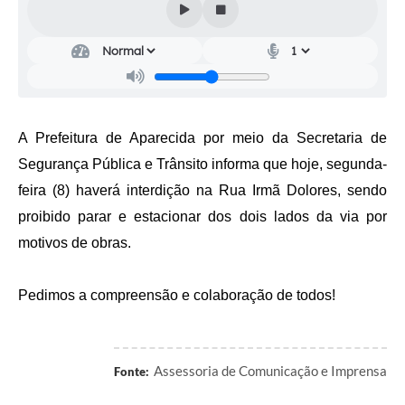
Audiências Públicas
Cemitérios
Carta de Serviços
Arquivos para Download
A Prefeitura de Aparecida por meio da Secretaria de
Galeria de Vídeos
Segurança Pública e Trânsito informa que hoje, segunda-
feira (8) haverá interdição na Rua Irmã Dolores, sendo
Projetos
proibido parar e estacionar dos dois lados da via por
Participe mais
motivos de obras.
Contas Públicas
Pedimos a compreensão e colaboração de todos!
Editais
Telefones Úteis
Assessoria de Comunicação e Imprensa
Fonte:
Jornal