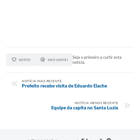
Audiências Públicas
Cemitérios
Carta de Serviços
Arquivos para Download
Galeria de Vídeos
Seja o primeiro a curtir esta
GOSTEI
NÃO GOSTEI
notícia.
Projetos
Participe mais
NOTÍCIA MAIS RECENTE
Prefeito recebe visita de Eduardo Elache
Contas Públicas
NOTÍCIA MENOS RECENTE
Editais
Equipe da capita no Santa Luzia
Telefones Úteis
Jornal