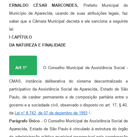
Agenda
ERNALDO CÉSAR MARCONDES,
Prefeito Municipal do
Município de Aparecida, usando de suas atribuições legais, faz
Diário Oficial
saber que a Câmara Municipal decreta e ele sanciona a seguinte
Notícias
lei:
I CAPÍTULO
Contato
DA NATUREZA E FINALIDADE
FAQ
Art 1º
O Conselho Municipal de Assistência Social -
CMAS, instância deliberativa do sistema descentralizado e
participativo da Assistência Social de Aparecida, Estado de São
Paulo, de caráter permanente e de composição paritária entre o
governo e a sociedade civil, observado o disposto no art. 17, § 40,
da
Lei n° 8.742, de 07 de dezembro de 1993
.
Parágrafo Único -
O Conselho Municipal de Assistência Social de
Aparecida, Estado de São Paulo é vinculado à estrutura do órgão
da administração pública municipal responsável pela coordenação