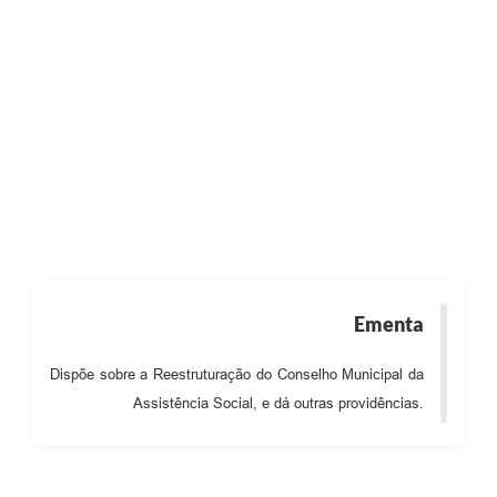
Audiências Públicas
Cemitérios
Carta de Serviços
Arquivos para Download
Galeria de Vídeos
Projetos
Participe mais
Ementa
Contas Públicas
Editais
Dispõe sobre a Reestruturação do Conselho Municipal da
Assistência Social, e dá outras providências.
Telefones Úteis
Jornal