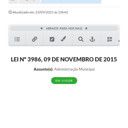
Transparência
Turismo
Atualizado em: 23/09/2021 às 13h42
SIC
ARRASTE PARA VER MAIS
Ouvidoria
Coronavírus
Serviços Online
LEI Nº 3986, 09 DE NOVEMBRO DE 2015
Legislação
Assunto(s):
Administração Municipal
A Prefeitura
EM VIGOR
Secretaria de Saúde (Relações ESF)
Plano Municipal de Saúde
ISS Online (Gerar Senha de Acesso / Acesso ao Sistema)
Galeria de Fotos