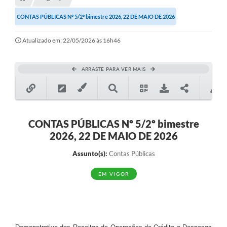
Transparência
CONTAS PÚBLICAS Nº 5/2º bimestre 2026, 22 DE MAIO DE 2026
Turismo
Atualizado em: 22/05/2026 às 16h46
SIC
Ouvidoria
ARRASTE PARA VER MAIS
Coronavírus
Serviços Online
Legislação
CONTAS PÚBLICAS Nº 5/2º bimestre
2026, 22 DE MAIO DE 2026
A Prefeitura
Assunto(s):
Contas Públicas
Secretaria de Saúde (Relações ESF)
EM VIGOR
Plano Municipal de Saúde
ISS Online (Gerar Senha de Acesso / Acesso ao Sistema)
Galeria de Fotos