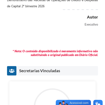
Demonstrativo das Receitas de Operações de Crédito e Despesas
Audiências Públicas
de Capital 2º bimestre 2026
Cemitérios
Autor
Carta de Serviços
Executivo
Arquivos para Download
Galeria de Vídeos
* Nota: O conteúdo disponibilizado é meramente informativo não
Projetos
substituindo o original publicado em Diário Oficial.
Participe mais
Contas Públicas
Secretarias Vinculadas
Editais
Telefones Úteis
Jornal