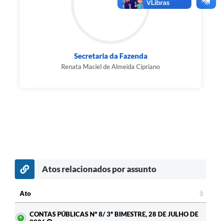
Agenda
Diário Oficial
Notícias
Secretaria da Fazenda
Contato
Renata Maciel de Almeida Cipriano
FAQ
Atos relacionados por assunto
c
Ato
Ato
CONTAS PÚBLICAS Nº 8/ 3º BIMESTRE, 28 DE JULHO DE