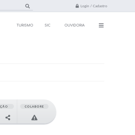
Login / Cadastro
TURISMO
SIC
OUVIDORIA
ações
Contato
rsos e Processos
FAQ
ivos
ones Úteis
l
AÇÃO
COLABORE
da
 Oficial