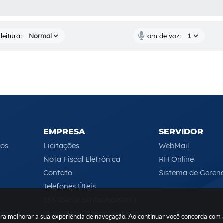
AS MÍDIAS
leitura:
Tom de voz:
EMPRESA
SERVIDOR
los
Licitações
WebMail
Nota Fiscal Eletrônica
RH Online
Contato
Sistema de Geren
Telefones Úteis
ISS (Gerar senha/acessar)
rego
Manual de Operações Nota
 para melhorar a sua experiência de navegação. Ao continuar você concorda com