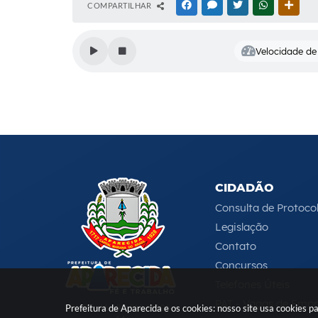
COMPARTILHAR
FACEBOOK
MESSENGER
TWITTER
WHATSAPP
OUTR
Velocidade de 
CIDADÃO
Consulta de Protoco
Legislação
Contato
Concursos
Telefones Úteis
PAT - Vagas de Emp
CNPJ: 46.680.518/0001-
Prefeitura de Aparecida e os cookies: nosso site usa cookies