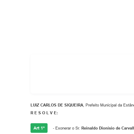
Cemitérios
Galeria de Prefeitos
LUIZ CARLOS DE SIQUEIRA
, Prefeito Municipal da Estân
R E S O L V E:
Art 1º
- Exonerar o Sr.
Reinaldo Dionísio de Carval