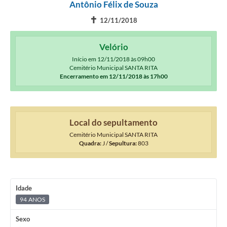
Antônio Félix de Souza
SIC
✝
12/11/2018
Ouvidoria
Velório
Coronavírus
Início em 12/11/2018 às 09h00
Cemitério Municipal SANTA RITA
Serviços Online
Encerramento em 12/11/2018 às 17h00
Legislação
A Prefeitura
Local do sepultamento
Cemitério Municipal SANTA RITA
Secretaria de Saúde (Relações ESF)
Quadra:
J /
Sepultura:
803
Plano Municipal de Saúde
ISS Online (Gerar Senha de Acesso / Acesso ao Sistema)
Idade
Galeria de Fotos
94 ANOS
Audiências Públicas
Sexo