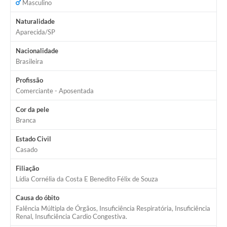
Masculino
Cemitérios
Naturalidade
Carta de Serviços
Aparecida/SP
Arquivos para Download
Nacionalidade
Brasileira
Galeria de Vídeos
Profissão
Projetos
Comerciante - Aposentada
Participe mais
Cor da pele
Branca
Contas Públicas
Estado Civil
Editais
Casado
Telefones Úteis
Filiação
Lídia Cornélia da Costa E Benedito Félix de Souza
Jornal
Causa do óbito
Agenda
Falência Múltipla de Órgãos, Insuficiência Respiratória, Insuficiência
Renal, Insuficiência Cardio Congestiva.
Diário Oficial