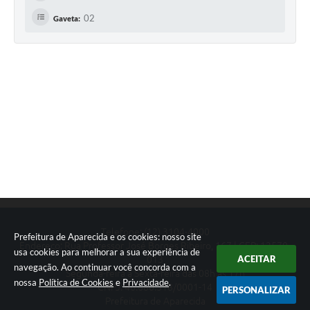
02
Gaveta:
Telefone: (12) 3104-4000
Prefeitura de Aparecida e os cookies: nosso site
Endereço: Rua Professor José Borges Ribeiro, 167 | CEP: 12570-
usa cookies para melhorar a sua experiência de
ACEITAR
013
navegação. Ao continuar você concorda com a
Segunda-feira a Sexta-feira das 08h às 17h
nossa
Política de Cookies
e
Privacidade
.
CNPJ: 46.680.518/0001-14
PERSONALIZAR
Prefeitura de Aparecida