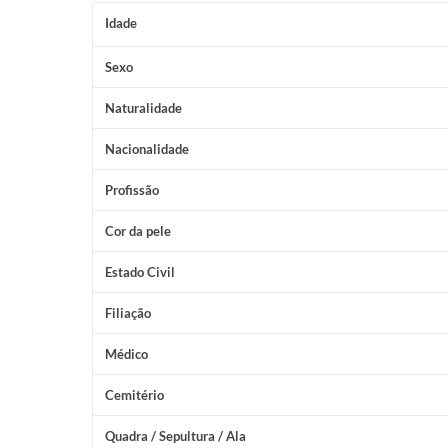
Cemitérios
Idade
Galeria de Prefeitos
Sexo
Naturalidade
Nacionalidade
Profissão
Cor da pele
Estado Civil
Filiação
Médico
Cemitério
Quadra / Sepultura / Ala