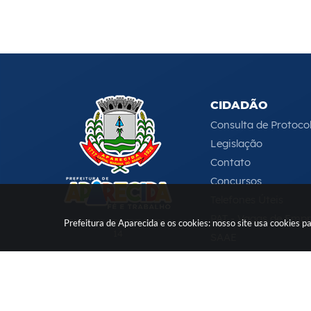
CIDADÃO
Consulta de Protoco
Legislação
Contato
Concursos
Telefones Úteis
PAT - Vagas de Emp
CNPJ: 46.680.518/0001-
Prefeitura de Aparecida e os cookies: nosso site usa cookies
14
SAAE
Serviços Online
e-DAT
(12) 3104-4000
-
ouvidoria@aparecida.sp.gov.br