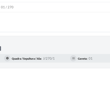
01 / 270
J/270/1
01
Quadra / Sepultura / Ala:
Gaveta: