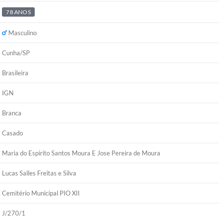
78 ANOS
EDITAIS
Notíc
Masculino
Cunha/SP
Brasileira
IGN
Branca
Casado
Maria do Espirito Santos Moura E Jose Pereira de Moura
Lucas Salles Freitas e Silva
Cemitério Municipal PIO XII
J/270/1