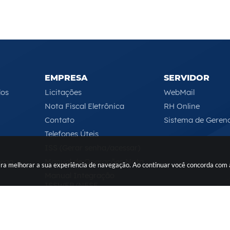
EMPRESA
SERVIDOR
los
Licitações
WebMail
Nota Fiscal Eletrônica
RH Online
Contato
Sistema de Geren
Telefones Úteis
ISS (Gerar senha/acessar)
rego
Manual de Operações Nota
 para melhorar a sua experiência de navegação. Ao continuar você concorda com
Manual Integração
ISSWEB/NFSE
Serviços Online
Segunda-feira a Sexta-feira das 08h às 17h