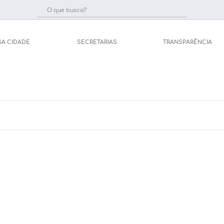
SA CIDADE
SECRETARIAS
TRANSPARÊNCIA
Licit
e Saúde (Relações
Carta de Serviços
Concu
Arquivos para Download
Selet
pal de Saúde
Galeria de Vídeos
Telef
Gerar Senha de
sso ao Sistema)
Projetos
Jorna
tos
Participe mais
Agen
úblicas
Contas Públicas
Diário