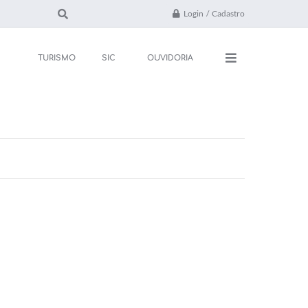
Login / Cadastro
TURISMO
SIC
OUVIDORIA
ações
Contato
rsos e Processos
FAQ
ivos
ones Úteis
l
da
 Oficial