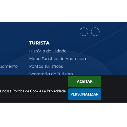
TURISTA
História da Cidade
Mapa Turístico de Aparecida
ciamento
Pontos Turísticos
Secretaria de Turismo
ACEITAR
 a nossa
Política de Cookies
e
Privacidade
.
PERSONALIZAR
Rua Professor José Borges Ribeiro, 167 , CEP: 12570-013