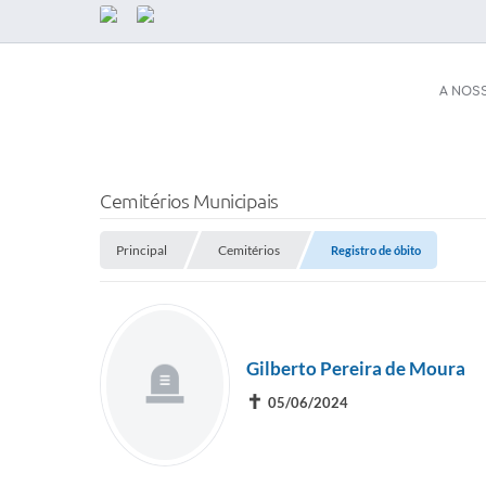
A NOS
SERVIÇOS
Secretaria d
Cemitérios Municipais
ESF)
Principal
Cemitérios
Registro de óbito
Coronavírus
Plano Munici
Serviços Online
ISS Online (
Acesso / Ace
Gilberto Pereira de Moura
Legislação
Galeria de Fo
✝
05/06/2024
A PREFEITURA
Audiências P
Prefeito(a)