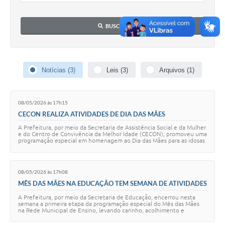
Audiências Públicas
BUSCAR
Cemitérios
Carta de Serviços
Notícias (3)
Leis (3)
Arquivos (1)
Arquivos para Download
Galeria de Vídeos
08/05/2026 às 17h15
Projetos
CECON REALIZA ATIVIDADES DE DIA DAS MÃES
A Prefeitura, por meio da Secretaria de Assistência Social e da Mulher
Participe mais
e do Centro de Convivência da Melhor Idade (CECON), promoveu uma
programação especial em homenagem ao Dia das Mães para as idosas
atendidas pelo serv…
Contas Públicas
Editais
08/05/2026 às 17h08
MÊS DAS MÃES NA EDUCAÇÃO TEM SEMANA DE ATIVIDADES
Telefones Úteis
A Prefeitura, por meio da Secretaria de Educação, encerrou nesta
semana a primeira etapa da programação especial do Mês das Mães
Jornal
na Rede Municipal de Ensino, levando carinho, acolhimento e
momentos de emoção às unidades …