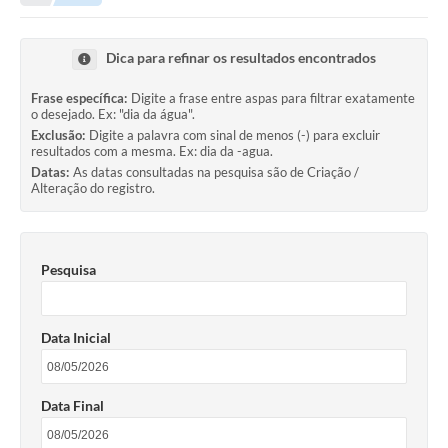
Transparência
Turismo
Dica para refinar os resultados encontrados
SIC
Frase específica:
Digite a frase entre aspas para filtrar exatamente
o desejado. Ex: "dia da água".
Ouvidoria
Exclusão:
Digite a palavra com sinal de menos (-) para excluir
resultados com a mesma. Ex: dia da -agua.
Coronavírus
Datas:
As datas consultadas na pesquisa são de Criação /
Alteração do registro.
Serviços Online
Legislação
Pesquisa
A Prefeitura
Secretaria de Saúde (Relações ESF)
Data Inicial
Plano Municipal de Saúde
ISS Online (Gerar Senha de Acesso / Acesso ao Sistema)
Data Final
Galeria de Fotos