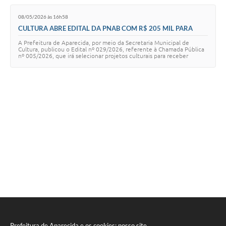
Agenda
08/05/2026 às 16h58
Diário Oficial
CULTURA ABRE EDITAL DA PNAB COM R$ 205 MIL PARA
PROJETOS
Notícias
A Prefeitura de Aparecida, por meio da Secretaria Municipal de
Cultura, publicou o Edital nº 029/2026, referente à Chamada Pública
nº 005/2026, que irá selecionar projetos culturais para receber
Contato
recursos da Política Naci…
FAQ
Prefeitura de Aparecida e os cookies: nosso site