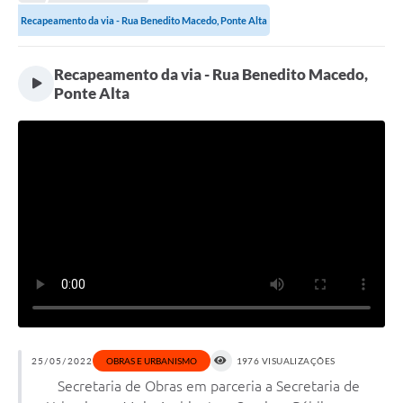
Transparência
Recapeamento da via - Rua Benedito Macedo, Ponte Alta
Turismo
Recapeamento da via - Rua Benedito Macedo,
SIC
Ponte Alta
Ouvidoria
Coronavírus
Serviços Online
Legislação
A Prefeitura
Secretaria de Saúde (Relações ESF)
Plano Municipal de Saúde
ISS Online (Gerar Senha de Acesso / Acesso ao Sistema)
25/05/2022
OBRAS E URBANISMO
1976 VISUALIZAÇÕES
Secretaria de Obras em parceria a Secretaria de
Galeria de Fotos