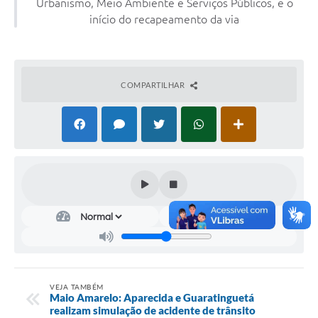
Urbanismo, Meio Ambiente e Serviços Públicos, e o
Audiências Públicas
início do recapeamento da via
Cemitérios
Carta de Serviços
COMPARTILHAR
Arquivos para Download
Galeria de Vídeos
Projetos
Participe mais
Contas Públicas
Editais
Telefones Úteis
VEJA TAMBÉM
Jornal
Maio Amarelo: Aparecida e Guaratinguetá
realizam simulação de acidente de trânsito