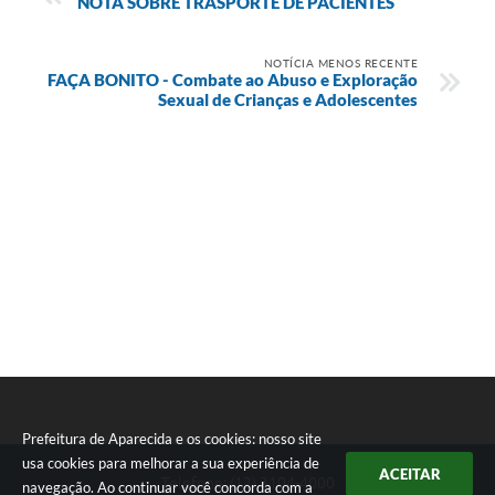
NOTA SOBRE TRASPORTE DE PACIENTES
Agenda
Diário Oficial
NOTÍCIA MENOS RECENTE
FAÇA BONITO - Combate ao Abuso e Exploração
Notícias
Sexual de Crianças e Adolescentes
Contato
FAQ
Prefeitura de Aparecida e os cookies: nosso site
usa cookies para melhorar a sua experiência de
ACEITAR
Seta
Telefone: (12) 3104-4000
navegação. Ao continuar você concorda com a