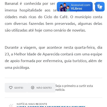
Bananal é conhecida por ser muito aconchegante e de
Audiências Públicas
imensa hospitalidade aos seus turistas, foi uma das
Cemitérios
cidades mais ricas do Ciclo do Café. O município conta
com diversas fazendas bem preservadas, algumas delas
Carta de Serviços
são utilizadas até hoje como cenário de novelas.
Arquivos para Download
Galeria de Vídeos
Durante a viagem, que acontece nesta quarta-feira, dia
Projetos
23, a Melhor Idade de Aparecida contará com uma equipe
de apoio formada por enfermeira, guia turístico, além de
Participe mais
uma psicóloga.
Contas Públicas
Editais
Seja o primeiro a curtir esta
GOSTEI
NÃO GOSTEI
notícia.
Telefones Úteis
Jornal
NOTÍCIA MAIS RECENTE