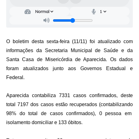
Audiências Públicas
Cemitérios
Carta de Serviços
O boletim desta sexta-feira (11/11) foi atualizado com
Arquivos para Download
informações da Secretaria Municipal de Saúde e da
Galeria de Vídeos
Santa Casa de Misericórdia de Aparecida. Os dados
Projetos
foram atualizados junto aos Governos Estadual e
Federal.
Participe mais
Contas Públicas
Aparecida contabiliza 7331 casos confirmados, deste
Editais
total 7197 dos casos estão recuperados (contabilizando
98% do total de casos confirmados), 0 pessoa em
Telefones Úteis
isolamento domiciliar e 133 óbitos.
Jornal