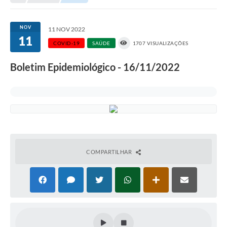
Transparência
Turismo
NOV
11 NOV 2022
11
SIC
COVID-19
SAÚDE
1707 VISUALIZAÇÕES
Ouvidoria
Boletim Epidemiológico - 16/11/2022
Coronavírus
Serviços Online
Legislação
A Prefeitura
COMPARTILHAR
Secretaria de Saúde (Relações ESF)
Plano Municipal de Saúde
ISS Online (Gerar Senha de Acesso / Acesso ao Sistema)
Galeria de Fotos