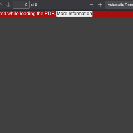
of 0
Previous
Next
Zoom
Zoom
Out
In
red while loading the PDF.
More Information