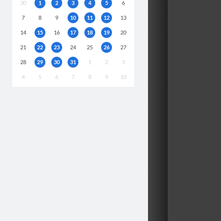
30
1
2
3
4
5
6
7
8
9
10
11
12
13
14
15
16
17
18
19
20
21
22
23
24
25
26
27
28
29
30
31
1
2
3
4
5
6
7
8
9
10