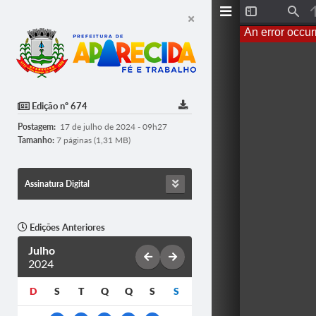
Toggle
Find
Sidebar
An error occur
Edição nº 674
Postagem:
17 de julho de 2024 - 09h27
Tamanho:
7 páginas (1,31 MB)
Assinatura Digital
Edições Anteriores
Julho
2024
D
S
T
Q
Q
S
S