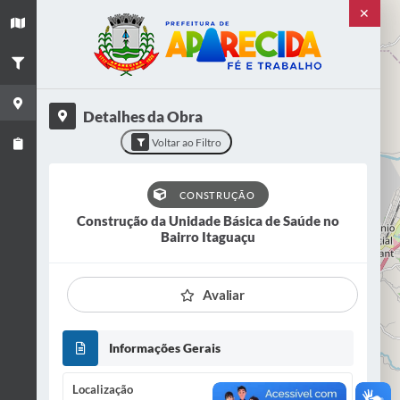
✕
+
×
−
Título
Construção da Unidade Básica de Saúde no
Bairro Itaguaçu
Detalhes da Obra
Categoria
Voltar ao Filtro
Construção
Situação
CONSTRUÇÃO
PARALISADA
Construção da Unidade Básica de Saúde no
Bairro Itaguaçu
Bairro
Itaguaçu
Avaliar
Logradouro
Itapeassu
2
Informações Gerais
4
VER OBRA
2
Localização