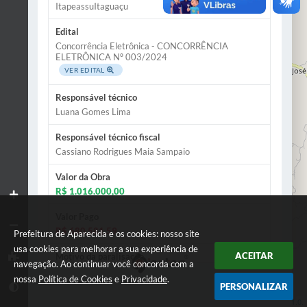
2
ItapeassuItaguaçu
2
2
Edital
Concorrência Eletrônica - CONCORRÊNCIA
ELETRÔNICA Nº 003/2024
VER EDITAL
Responsável técnico
Luana Gomes Lima
Responsável técnico fiscal
Cassiano Rodrigues Maia Sampaio
Valor da Obra
R$ 1.016.000,00
Valor Pago
R$ 680.581,59
Prefeitura de Aparecida e os cookies: nosso site
usa cookies para melhorar a sua experiência de
ACEITAR
Motivo da paralisação
navegação. Ao continuar você concorda com a
Atrasos do repasse de convênios
nossa
Política de Cookies
e
Privacidade
.
PERSONALIZAR
Data prevista de reinício
Leaflet
| Data ©
OpenStreetMap
contributors,
ODbL 1.0.