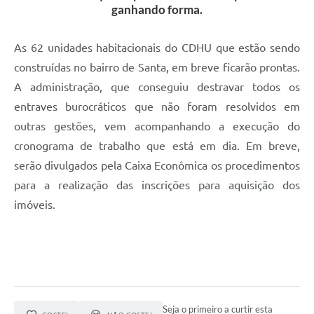
ganhando forma.
Audiências Públicas
Cemitérios
As 62 unidades habitacionais do CDHU que estão sendo
construídas no bairro de Santa, em breve ficarão prontas.
Carta de Serviços
A administração, que conseguiu destravar todos os
Arquivos para Download
entraves burocráticos que não foram resolvidos em
outras gestões, vem acompanhando a execução do
Galeria de Vídeos
cronograma de trabalho que está em dia. Em breve,
Projetos
serão divulgados pela Caixa Econômica os procedimentos
Participe mais
para a realização das inscrições para aquisição dos
imóveis.
Contas Públicas
Editais
Telefones Úteis
Jornal
Seja o primeiro a curtir esta