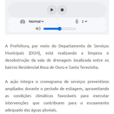
Audiências Públicas
Cemitérios
Carta de Serviços
Arquivos para Download
A Prefeitura, por meio do Departamento de Serviços
Galeria de Vídeos
Municipais (DSM), está realizando a limpeza e
Projetos
desobstrução da vala de drenagem localizada entre os
Participe mais
bairros Residencial Rosa de Ouro e Santa Terezinha.
Contas Públicas
A ação integra o cronograma de serviços preventivos
Editais
ampliados durante o período de estiagem, aproveitando
as condições climáticas favoráveis para executar
Telefones Úteis
intervenções que contribuem para o escoamento
Jornal
adequado das águas pluviais.