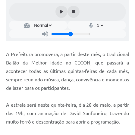
Audiências Públicas
Cemitérios
Carta de Serviços
Arquivos para Download
A Prefeitura promoverá, a partir deste mês, o tradicional
Galeria de Vídeos
Bailão da Melhor Idade no CECON, que passará a
Projetos
acontecer todas as últimas quintas-feiras de cada mês,
Participe mais
sempre reunindo música, dança, convivência e momentos
de lazer para os participantes.
Contas Públicas
Editais
A estreia será nesta quinta-feira, dia 28 de maio, a partir
das 19h, com animação de David Sanfoneiro, trazendo
Telefones Úteis
muito forró e descontração para abrir a programação.
Jornal