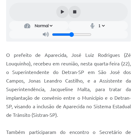
Audiências Públicas
Cemitérios
Carta de Serviços
Arquivos para Download
O prefeito de Aparecida, José Luiz Rodrigues (Zé
Galeria de Vídeos
Louquinho), recebeu em reunião, nesta quarta-feira (22),
Projetos
o Superintendente do Detran-SP em São José dos
Participe mais
Campos, Jonas Leandro Castilho, e a Assistente da
Superintendência, Jacqueline Malta, para tratar da
Contas Públicas
implantação de convênio entre o Município e o Detran-
Editais
SP, visando a inclusão de Aparecida no Sistema Estadual
de Trânsito (Sistran-SP).
Telefones Úteis
Jornal
Também participaram do encontro o Secretário de