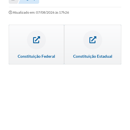
Transparência
Turismo
Atualizado em: 07/08/2026 às 17h26
SIC
Ouvidoria
Coronavírus
Constituição Federal
Constituição Estadual
Serviços Online
Legislação
A Prefeitura
Secretaria de Saúde (Relações ESF)
Plano Municipal de Saúde
ISS Online (Gerar Senha de Acesso / Acesso ao Sistema)
Galeria de Fotos