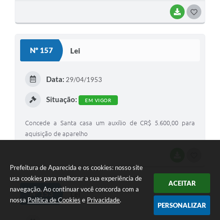
BAIXAR
GOSTEI
Nº 157
Lei
Data:
29/04/1953
Situação:
EM VIGOR
Concede a Santa casa um auxílio de CR$ 5.600,00 para
aquisição de aparelho
BAIXAR
GOSTEI
Prefeitura de Aparecida e os cookies: nosso site
usa cookies para melhorar a sua experiência de
ACEITAR
navegação. Ao continuar você concorda com a
Nº 153
Lei
nossa
Política de Cookies
e
Privacidade
.
PERSONALIZAR