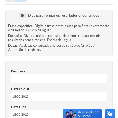
Transparência
Turismo
Dica para refinar os resultados encontrados
SIC
Frase específica:
Digite a frase entre aspas para filtrar exatamente
o desejado. Ex: "dia da água".
Ouvidoria
Exclusão:
Digite a palavra com sinal de menos (-) para excluir
resultados com a mesma. Ex: dia da -agua.
Coronavírus
Datas:
As datas consultadas na pesquisa são de Criação /
Alteração do registro.
Serviços Online
Legislação
Pesquisa
A Prefeitura
Secretaria de Saúde (Relações ESF)
Data Inicial
Plano Municipal de Saúde
ISS Online (Gerar Senha de Acesso / Acesso ao Sistema)
Data Final
Galeria de Fotos