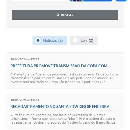
Audiências Públicas
BUSCAR
Cemitérios
Carta de Serviços
Notícias (2)
Leis (2)
Arquivos para Download
Galeria de Vídeos
18/06/2026 às 17h27
Projetos
PREFEITURA PROMOVE TRANSMISSÃO DA COPA COM
APRESENTAÇÃO MUSICAL
A Prefeitura de Aparecida promove, nesta sexta-feira, 19 de junho, a
Participe mais
transmissão da partida entre Brasil e Haiti pela Copa do Mundo. O
evento será realizado na Praça São Benedito, a partir das 19h,
reunindo moradores e v…
Contas Públicas
Editais
18/06/2026 às 15h41
RECADASTRAMENTO NO SANTA EDWIGES SE ENCERRA
Telefones Úteis
NESTA SEXTA (19)
A Prefeitura de Aparecida, por meio da Secretaria de Obras e
Urbanismo, informa que nesta sexta-feira (19) é o último dia para o
Jornal
recadastramento dos moradores do Núcleo Urbano do Bairro Santa
Edwiges, etapa fundamental d…