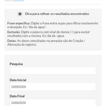
Transparência
Turismo
Dica para refinar os resultados encontrados
SIC
Frase específica:
Digite a frase entre aspas para filtrar exatamente
o desejado. Ex: "dia da água".
Ouvidoria
Exclusão:
Digite a palavra com sinal de menos (-) para excluir
resultados com a mesma. Ex: dia da -agua.
Coronavírus
Datas:
As datas consultadas na pesquisa são de Criação /
Alteração do registro.
Serviços Online
Legislação
Pesquisa
A Prefeitura
Secretaria de Saúde (Relações ESF)
Data Inicial
Plano Municipal de Saúde
ISS Online (Gerar Senha de Acesso / Acesso ao Sistema)
Data Final
Galeria de Fotos