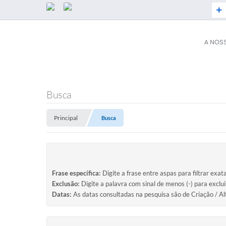
A NOS
SERVIÇOS
Secretaria d
Busca
ESF)
Principal
Busca
Coronavírus
Plano Munici
Serviços Online
ISS Online (
Acesso / Ace
Legislação
Frase específica:
Digite a frase entre aspas para filtrar exat
Galeria de Fo
Exclusão:
Digite a palavra com sinal de menos (-) para exclu
Datas:
As datas consultadas na pesquisa são de Criação / Al
A PREFEITURA
Audiências P
Prefeito(a)