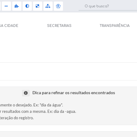
SA CIDADE
SECRETARIAS
TRANSPARÊNCIA
Licit
e Saúde (Relações
Carta de Serviços
Concu
Arquivos para Download
Selet
pal de Saúde
Galeria de Vídeos
Telef
Gerar Senha de
Dica para refinar os resultados encontrados
sso ao Sistema)
Projetos
Jorna
amente o desejado. Ex: "dia da água".
tos
ir resultados com a mesma. Ex: dia da -agua.
Participe mais
Agen
teração do registro.
úblicas
Contas Públicas
Diário