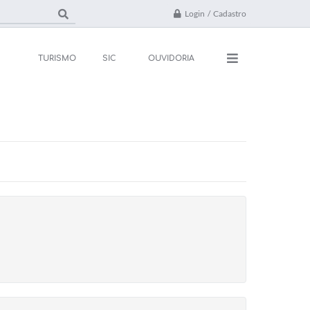
Login / Cadastro
TURISMO
SIC
OUVIDORIA
ações
Contato
rsos e Processos
FAQ
ivos
ones Úteis
l
da
 Oficial