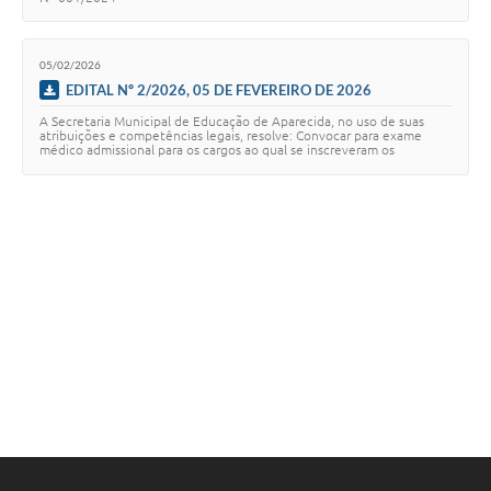
05/02/2026
EDITAL Nº 2/2026, 05 DE FEVEREIRO DE 2026
A Secretaria Municipal de Educação de Aparecida, no uso de suas
atribuições e competências legais, resolve: Convocar para exame
médico admissional para os cargos ao qual se inscreveram os
candidatos abaixo relacionados, …