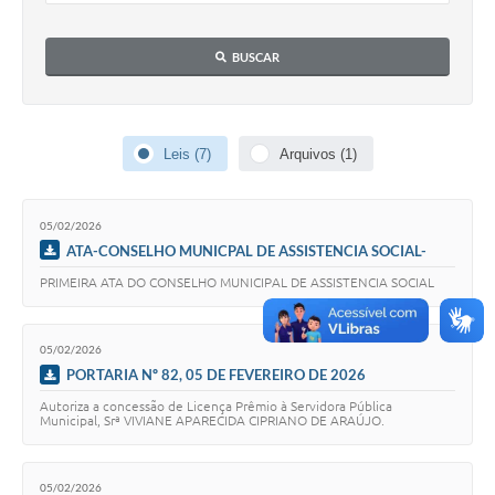
Audiências Públicas
BUSCAR
Cemitérios
Carta de Serviços
Leis (7)
Arquivos (1)
Arquivos para Download
Galeria de Vídeos
05/02/2026
Projetos
ATA-CONSELHO MUNICPAL DE ASSISTENCIA SOCIAL-
CMAS Nº 1, 05 DE FEVEREIRO DE 2026
PRIMEIRA ATA DO CONSELHO MUNICIPAL DE ASSISTENCIA SOCIAL
Participe mais
Contas Públicas
05/02/2026
Editais
PORTARIA Nº 82, 05 DE FEVEREIRO DE 2026
Autoriza a concessão de Licença Prêmio à Servidora Pública
Telefones Úteis
Municipal, Srª VIVIANE APARECIDA CIPRIANO DE ARAÚJO.
Jornal
05/02/2026