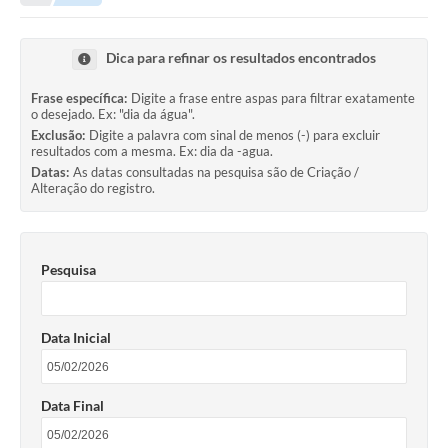
Transparência
Turismo
Dica para refinar os resultados encontrados
SIC
Frase específica:
Digite a frase entre aspas para filtrar exatamente
o desejado. Ex: "dia da água".
Ouvidoria
Exclusão:
Digite a palavra com sinal de menos (-) para excluir
resultados com a mesma. Ex: dia da -agua.
Coronavírus
Datas:
As datas consultadas na pesquisa são de Criação /
Alteração do registro.
Serviços Online
Legislação
Pesquisa
A Prefeitura
Secretaria de Saúde (Relações ESF)
Data Inicial
Plano Municipal de Saúde
ISS Online (Gerar Senha de Acesso / Acesso ao Sistema)
Data Final
Galeria de Fotos